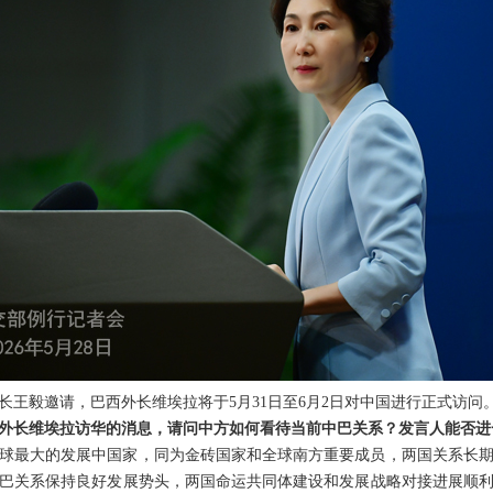
长王毅邀请，巴西外长维埃拉将于5月31日至6月2日对中国进行正式访问
外长维埃拉访华的消息，请问中方如何看待当前中巴关系？发言人能否进
球最大的发展中国家，同为金砖国家和全球南方重要成员，两国关系长
巴关系保持良好发展势头，两国命运共同体建设和发展战略对接进展顺