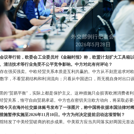
会议举行前，欧委会工业委员对《金融时报》称，欧盟计划扩大工具箱
、清洁技术等行业免受不公平竞争影响。中方对此有何评论？
存在强买强卖。中欧经贸关系本质是互利共赢的。中方从不刻意追求对
数字，不看贸易结构和利润流向；只看从中国进口，而无视自身对出口设
是所谓的“贸易平衡”，实际上都是保护主义。这种措施只会损害欧洲消费者
经贸关系，恪守自由贸易承诺。中方也在密切关注欧方动向，将采取必要
馆今天在海外社交媒体账号发布了一张图片，称中国将依据本国法律对
施暂停实施至2026年11月10日。中方为何决定提前启动这项管制？
馆转发了中美经贸磋商的初步成果。中美双方应当共同落实好两国元首