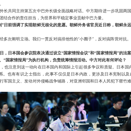
。
外长共同主持第五次中巴外长级全面战略对话。中方期待进一步巩固两
团结合作的责任担当，为世界和平稳定事业贡献中巴力量。
制”日前强调了实现朝鲜无核化的意愿。朝鲜外务省官员近日称，朝鲜永远
已经多次阐明立场。我们一贯反对搞排他性的“小圈子”，反对搞阵营对抗
日，日本国会参议院表决通过设立“国家情报会议”和“国家情报局”的法
心、“国家情报局”为执行机构，负责统筹情报活动。中方对此有何评论？
，也注意到这一动向在日本国内和国际上引起很多争议和质疑。日本国
体系。也有有识之士指出，此事不仅仅是日本内政，更涉及日本宪制以及
行军国主义、发动对外侵略战争铺路，对亚洲邻国和日本人民犯下罄竹