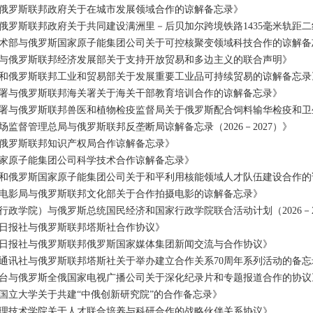
俄罗斯联邦政府关于在城市发展领域合作的谅解备忘录》
俄罗斯联邦政府关于共同建设满洲里－后贝加尔跨境铁路1435毫米轨距
术部与俄罗斯国家原子能集团公司关于可控核聚变领域科技合作的谅解备
与俄罗斯联邦经济发展部关于支持开放贸易和多边主义的联合声明》
和俄罗斯联邦工业和贸易部关于发展重要工业品可持续贸易的谅解备忘录
署与俄罗斯联邦海关署关于海关干部教育培训合作的谅解备忘录》
署与俄罗斯联邦兽医和植物检疫监督局关于俄罗斯配合饲料输华检疫和卫
监督管理总局与俄罗斯联邦反垄断局谅解备忘录（2026－2027）》
俄罗斯联邦知识产权局合作谅解备忘录》
家原子能集团公司科学技术合作谅解备忘录》
和俄罗斯国家原子能集团公司关于和平利用核能领域人才队伍建设合作的
电影局与俄罗斯联邦文化部关于合作拍摄电影的谅解备忘录》
政学院）与俄罗斯总统国民经济和国家行政学院联合活动计划（2026－2
日报社与俄罗斯联邦塔斯社合作协议》
日报社与俄罗斯联邦俄罗斯国家媒体集团新闻交流与合作协议》
通讯社与俄罗斯联邦塔斯社关于举办建立合作关系70周年系列活动的备忘
台与俄罗斯全俄国家电视广播公司关于深化纪录片和专题报道合作的协议
国立大学关于共建“中俄创新研究院”的合作备忘录》
理技术学院关于人才联合培养与科研合作的战略伙伴关系协议》