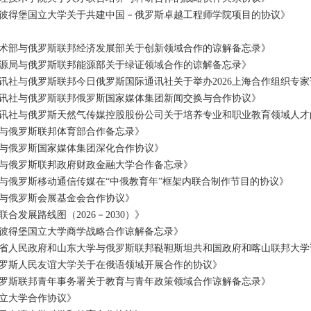
彼得堡国立大学关于共建中国－俄罗斯卓越工程师学院项目的协议》
术部与俄罗斯联邦经济发展部关于创新领域合作的谅解备忘录》
源局与俄罗斯联邦能源部关于绿证领域合作的谅解备忘录》
讯社与俄罗斯联邦今日俄罗斯国际通讯社关于举办2026上海合作组织专
讯社与俄罗斯联邦俄罗斯国家媒体集团新闻交换与合作协议》
讯社与俄罗斯天然气传媒控股股份公司关于培养专业和职业教育领域人才
与俄罗斯联邦体育部合作备忘录》
与俄罗斯国家媒体集团深化合作协议》
与俄罗斯联邦政府财政金融大学合作备忘录》
与俄罗斯移动通信传媒在“中俄教育年”框架内联合制作节目的协议》
与俄罗斯会展基金会合作协议》
发展路线图（2026－2030）》
彼得堡国立大学商学战略合作谅解备忘录》
省人民政府和山东大学与俄罗斯联邦鞑靼斯坦共和国政府和喀山联邦大学
罗斯人民友谊大学关于在俄语领域开展合作的协议》
罗斯联邦青年事务署关于教育与青年政策领域合作谅解备忘录》
立大学合作协议》