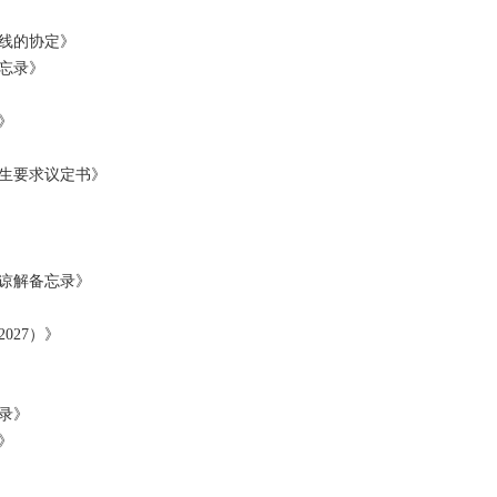
二线的协定》
忘录》
》
生要求议定书》
谅解备忘录》
027）》
录》
》