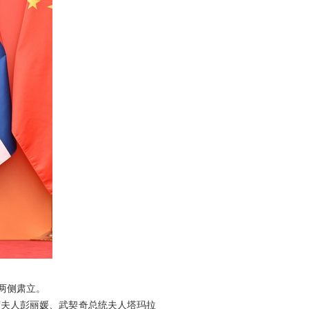
两侧肃立。
席夫人彭丽媛、武契奇总统夫人塔玛拉