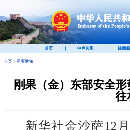
首页
中卢关系
经商服
首页
>
重要通知
刚果（金）东部安全形
往
新华社金沙萨12