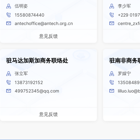
伍明姿
李少军
15580874440
+229 019
antechoffice@antech.org.cn
centre_zx
意见反馈
驻马达加斯加商务联络处
驻南非商务
张立军
罗婇宁
13873192152
13508489
499752345@qq.com
lilluo.luo@
意见反馈